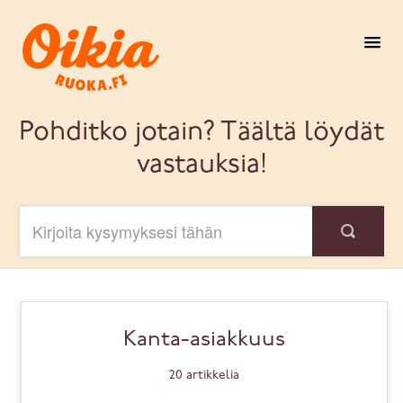
Toggl
Navig
Ohjesivun alkuun
Pohditko jotain? Täältä löydät
vastauksia!
Takaisin verkkokauppaan
Säilyvyys ja valmistus
Raaka-aineet ja laatu
Tilaaminen
Kanta-asiakkuus
Toimitus
20
artikkelia
Pakkaukset