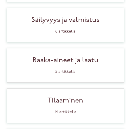
Yrityksille
Säilyvyys ja valmistus
Asiakaspalvelu
6
artikkelia
Raaka-aineet ja laatu
5
artikkelia
Tilaaminen
14
artikkelia